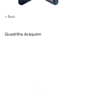
< Back
Allan Marmelo
Quadrilha Araquém
apoio
Realização