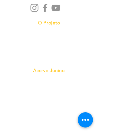
O Projeto
Nossas Quadrilhas
Cine Cultura Junina
Acervo Junino
Pesquisa
Mapeamento
Vídeoteca
Jornais/Revistas