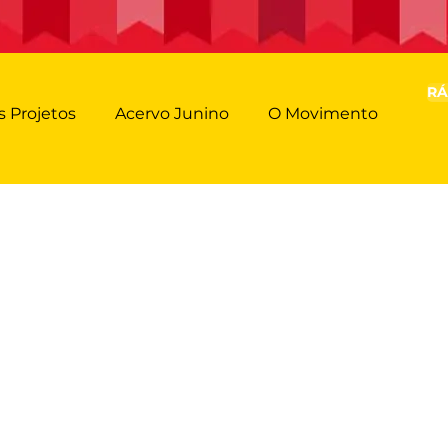
RÁ
 Projetos
Acervo Junino
O Movimento
á Xodó da Vila Kosmos