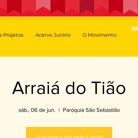
RÁ
 Projetos
Acervo Junino
O Movimento
Arraiá do Tião
sáb., 06 de jun.
  |  
Paróquia São Sebastião
Os ingressos não estão à venda