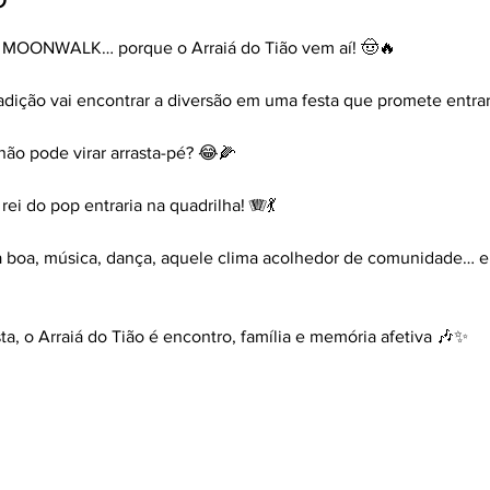
MOONWALK… porque o Arraiá do Tião vem aí! 🤠🔥
radição vai encontrar a diversão em uma festa que promete entrar
o pode virar arrasta-pé? 😂🌽
rei do pop entraria na quadrilha! 🪗💃
ida boa, música, dança, aquele clima acolhedor de comunidade…
a, o Arraiá do Tião é encontro, família e memória afetiva 🎶✨