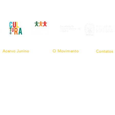
Realização
Acervo Junino
O Movimento
Contatos
Vídeoteca
Artigos
(21) 9924
Jornais/Revistas
Enviar His
Quadrilhas
Jornais/ProgramasTV
Grandes Nomes
Duvidas
Retalhos