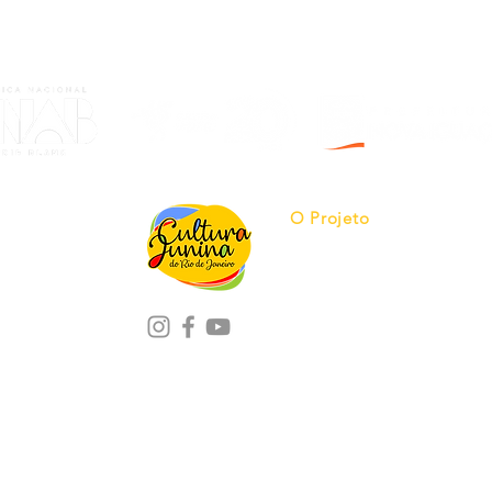
O Projeto
Nossas Quadrilhas
Cine Cultura Junina
Pesquisa
Mapeamento
Detentores
Rádio