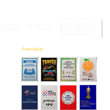
Premiações
16465
tória