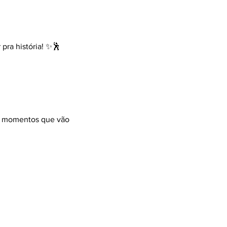
 pra história! ✨🕺
 e momentos que vão 